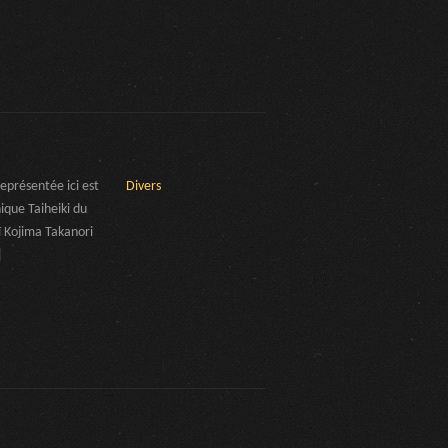
eprésentée ici est
Divers
ique Taiheiki du
ï Kojima Takanori
]