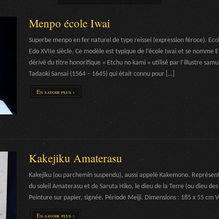
Menpo école Iwai
Superbe menpo en fer naturel de type reissei (expression féroce). Eco
Edo XVIIe siècle. Ce modèle est typique de l’école Iwai et se nomme
dérivé du titre honorifique « Etchu no kami » utilisé par l’illustre sa
Tadaoki Sansai (1564 – 1645) qui était connu pour […]
En savoir plus ›
Kakejiku Amaterasu
Kakejiku (ou parchemin suspendu), aussi appelé Kakemono. Représent
du soleil Amaterasu et de Saruta Hiko, le dieu de la Terre (ou dieu des
Peinture sur papier, signée. Période Meiji. Dimensions : 185 x 55 cm 
En savoir plus ›