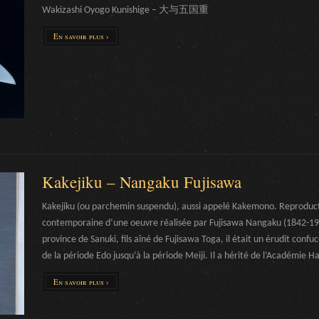
Wakizashi Oyogo Kunishige – 大与五国重
En savoir plus ›
Kakejiku – Nangaku Fujisawa
Kakejiku (ou parchemin suspendu), aussi appelé Kakemono. Reproduc
contemporaine d’une oeuvre réalisée par Fujisawa Nangaku (1842-19
province de Sanuki, fils aîné de Fujisawa Toga, il était un érudit confuc
de la période Edo jusqu’à la période Meiji. Il a hérité de l’Académie H
En savoir plus ›