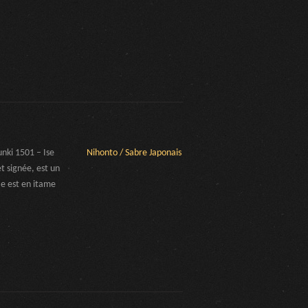
ki 1501 – Ise
Nihonto / Sabre Japonais
 signée, est un
ae est en itame