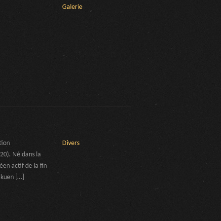
Galerie
tion
Divers
20). Né dans la
éen actif de la fin
akuen […]