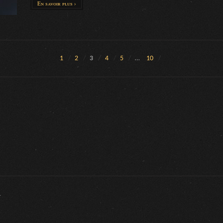
En savoir plus ›
1
2
3
4
5
…
10
.