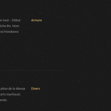
le Iwai – Début
Armure
 Etchu-Bo. Nom
murai Hosokawa
ation de la déesse
Divers
 arts martiaux).
Vendu