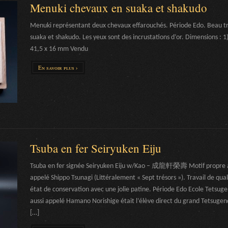
Menuki chevaux en suaka et shakudo
Menuki représentant deux chevaux effarouchés. Période Edo. Beau tra
suaka et shakudo. Les yeux sont des incrustations d’or. Dimensions : 1
41,5 x 16 mm Vendu
En savoir plus ›
Tsuba en fer Seiryuken Eiju
Tsuba en fer signée Seiryuken Eiju w/Kao – 成龍軒榮壽 Motif propre à
appelé Shippo Tsunagi (Littéralement « Sept trésors »). Travail de qual
état de conservation avec une jolie patine. Période Edo Ecole Tetsuge
aussi appelé Hamano Norishige était l’élève direct du grand Tetsuge
[…]