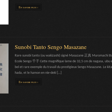
En savoir plus ›
Sunobi Tanto Sengo Masazane
Rare sunobi tanto (ou wakizashi) signé Masazane 正真 Muromachi Bun
Ecole Sengo 千子 Cette magnifique lame de 32,5 cm de nagasa, ubu et
bel et rare exemple du travail du prestigieux Sengo Masazane. Le kit
hada, et le hamon en nie-deki […]
En savoir plus ›