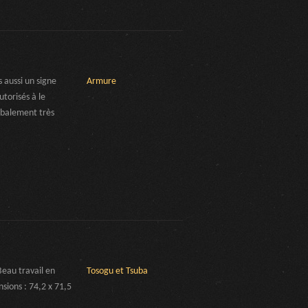
 aussi un signe
Armure
utorisés à le
lobalement très
eau travail en
Tosogu et Tsuba
sions : 74,2 x 71,5