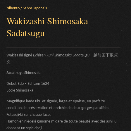
Nihonto / Sabre Japonais
Wakizashi Shimosaka
Sadatsugu
Wakizashi signé
Echizen Kuni Shimosaka Sadatsugu
– 越前国下坂貞
次
Sadatsugu Shimosaka
Début Edo – Echizen 1624
Ecole Shimosaka
Magnifique lame ubu et signée, large et épaisse, en parfaite
condition de préservation et enrichie de deux gorges parallèles
Futasuji-bi sur chaque face.
Hamon en niedeki gunome midare de toute beauté avec des ashi lui
donnant un style choji.