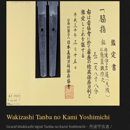
Wakizashi Tanba no Kami Yoshimichi
Grand Wakizashi signé Tanba no Kami Yoshimichi – 丹波守吉道 /