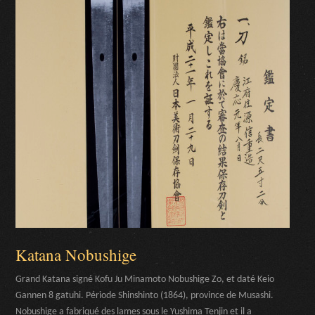
Katana Nobushige
Grand Katana signé Kofu Ju Minamoto Nobushige Zo, et daté Keio
Gannen 8 gatuhi. Période Shinshinto (1864), province de Musashi.
Nobushige a fabriqué des lames sous le Yushima Tenjin et il a