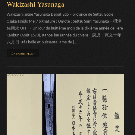
Wakizashi Yasunaga
Wakizashi signé Yasunaga Début Edo – province de Settsu Ecole
Osaka-Ishido Mei / Signature : Omote : Settsu Sumi Yasunaga – 摂津
住康永 Ura : « Un jour du huitième mois de la dixième année de l’ère
Kanbun (Août 1670), Kanoe-inu (année du chien) – 庚戌 寛文十年
八月日 Très belle et puissante lame de […]
En savoir plus ›