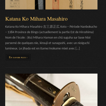
Katana Ko Mihara Masahiro
Katana Ko Mihara Masahiro 古三原正広 Koto – Période Nanbokucho
– 1384 Province de Bingo (actuellement la partie Est de Hiroshima)
Nom de l’école : (Ko) Mihara Hamon en chû suguha sur base Nioi
parsemé de quelques nie, kinsuji et sunagashi, avec un nioiguchi
lumineux. Le jihada est en itame/mokume mixé avec […]
En savoir plus ›