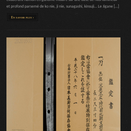
et profond parsemé de ko nie, ji nie, sunagashi, kinsuji… Le Jigane […]
En savoir plus ›