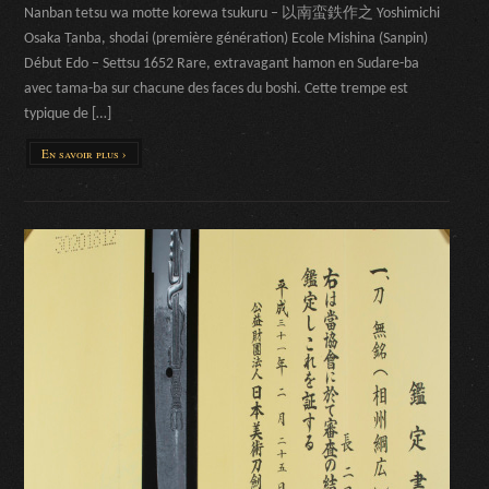
Nanban tetsu wa motte korewa tsukuru – 以南蛮鉄作之 Yoshimichi
Osaka Tanba, shodai (première génération) Ecole Mishina (Sanpin)
Début Edo – Settsu 1652 Rare, extravagant hamon en Sudare-ba
avec tama-ba sur chacune des faces du boshi. Cette trempe est
typique de […]
En savoir plus ›