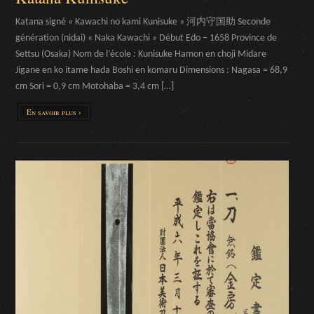
Katana signé « Kawachi no kami Kunisuke » 河内守国助 Seconde
génération (nidai) « Naka Kawachi » Début Edo – 1658 Province de
Settsu (Osaka) Nom de l’école : Kunisuke Hamon en choji Midare
Jigane en ko itame hada Boshi en komaru Dimensions : Nagasa = 68,9
cm Sori = 0,9 cm Motohaba = 3,4 cm […]
En savoir plus ›