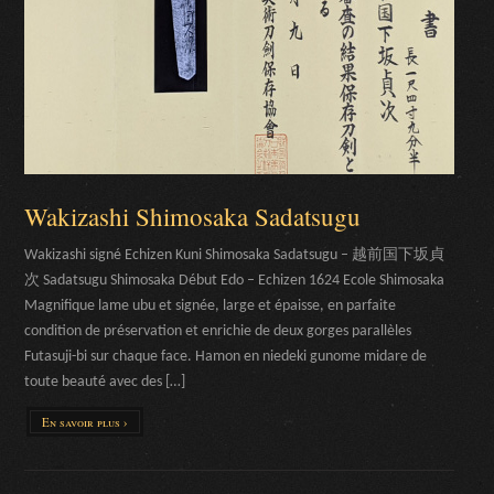
Wakizashi Shimosaka Sadatsugu
Wakizashi signé Echizen Kuni Shimosaka Sadatsugu – 越前国下坂貞
次 Sadatsugu Shimosaka Début Edo – Echizen 1624 Ecole Shimosaka
Magnifique lame ubu et signée, large et épaisse, en parfaite
condition de préservation et enrichie de deux gorges parallèles
Futasuji-bi sur chaque face. Hamon en niedeki gunome midare de
toute beauté avec des […]
En savoir plus ›