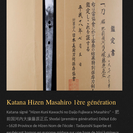
Katana Hizen Masahiro 1ère génération
Katana signé “Hizen Kuni Kawachi no Daijo Fujiwara Masahiro” – 肥
前国河内大掾藤原正広 Shodai (première génération) Début Edo
~1628 Province de Hizen Nom de l’école : Tadayoshi Superbe et
exubérant hamon en gunome midare sur une base de Nioi lumineux